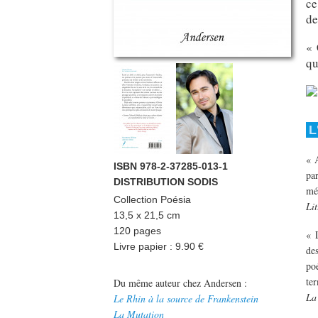
ce
de
« 
qu
L
« 
ISBN 978-2-37285-013-1
par
DISTRIBUTION SODIS
méd
Collection
Poésia
Li
13,5 x 21,5 cm
120 pages
« 
Livre papier : 9.90 €
de
po
te
Du même auteur chez Andersen :
La
Le Rhin à la source de Frankenstein
La Mutation