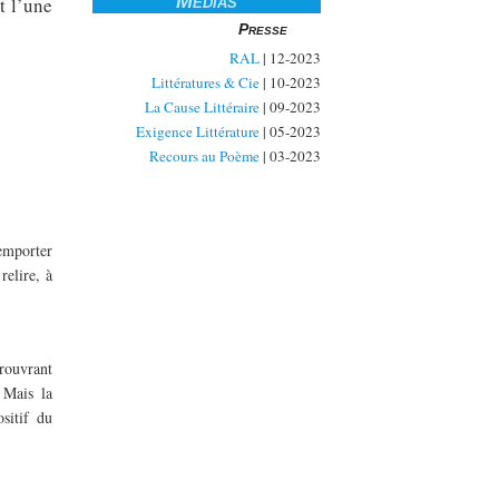
Médias
t l’une
Presse
RAL
| 12-2023
Littératures & Cie
| 10-2023
La Cause Littéraire
| 09-2023
Exigence Littérature
| 05-2023
Recours au Poème
| 03-2023
 emporter
relire, à
trouvrant
 Mais la
sitif du