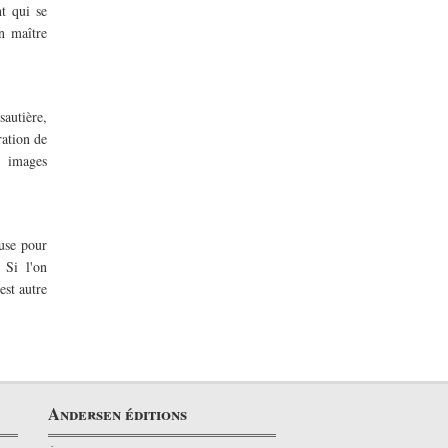
nt qui se
n maître
autière,
ration de
n images
buse pour
 Si l'on
est autre
Andersen éditions