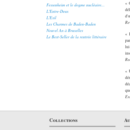
« 
Fessenheim et le dogme nucléaire...
dé
L'Entre-Deux
d'œ
L'Exil
Re
Les Charmes de Baden-Baden
Nouvel An à Bruxelles
« 
Le Best-Seller de la rentrée littéraire
pa
lu
ins
Re
« 
dé
déc
que
Ex
Collections
Au