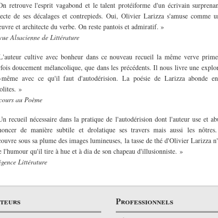
On retrouve l'esprit vagabond et le talent protéiforme d'un écrivain surprena
lecte de ses décalages et contrepieds. Oui, Olivier Larizza s'amuse comme u
uvre et architecte du verbe. On reste pantois et admiratif. »
vue Alsacienne de Littérature
L'auteur cultive avec bonheur dans ce nouveau recueil la même verve primes
rfois doucement mélancolique, que dans les précédents. Il nous livre une explo
i-même avec ce qu'il faut d'autodérision. La poésie de Larizza abonde e
olites. »
cours au Poème
Un recueil nécessaire dans la pratique de l'autodérision dont l'auteur use et a
noncer de manière subtile et drolatique ses travers mais aussi les nôtres.
ouvre sous sa plume des images lumineuses, la tasse de thé d'Olivier Larizza n'
 l'humour qu'il tire à hue et à dia de son chapeau d'illusionniste. »
igence Littérature
teurs
Professionnels