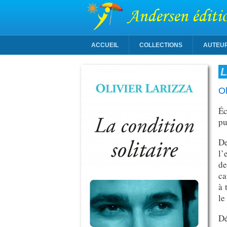
Andersen éditi
ACCUEIL
COLLECTIONS
AUTEU
L
Ol
Éc
pu
De
l’
de
ca
à 
le
Dé