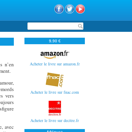
Formulaire de recherche
9.90 €
es n’en
Acheter le livre sur amazon.fr
iment.
’amour,
 remords
Acheter le livre sur fnac.com
es vers
oujours
sfigure
Acheter le livre sur decitre.fr
e, avec