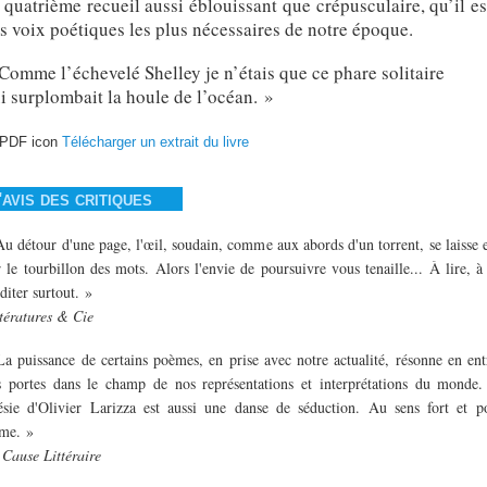
 quatrième recueil aussi éblouissant que crépusculaire, qu’il es
s voix poétiques les plus nécessaires de notre époque.
Comme l’échevelé Shelley je n’étais que ce phare solitaire
i surplombait la houle de l’océan. »
Télécharger un extrait du livre
'avis des critiques
Au détour d'une page, l'œil, soudain, comme aux abords d'un torrent, se laisse
 le tourbillon des mots. Alors l'envie de poursuivre vous tenaille... À lire, à 
iter surtout. »
ttératures & Cie
La puissance de certains poèmes, en prise avec notre actualité, résonne en en
s portes dans le champ de nos représentations et interprétations du monde.
ésie d'Olivier Larizza est aussi une danse de séduction. Au sens fort et po
rme. »
 Cause Littéraire