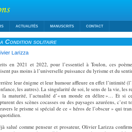
ons
RS
ACTUALITÉS
MANUSCRITS
CONTACT
a Condition solitaire
ivier Larizza
rits en 2021 et 2022, pour l’essentiel à Toulon, ces poèm
isent pas moins à l’universelle puissance du lyrisme et du sent
rrière leur énigme et leur humour affleure en effet l’intimité (l
enfance, les autres). La singularité de soi, le sens de la vie, les
 la maturité, l’actualité d’« un monde en délire »… Et si c
pturent des scènes cocasses ou des paysages azuréens, c’est t
travers le prisme si spécial de ce « héros de l’obscur » qui tran
 quotidien.
jà salué comme penseur et prosateur, Olivier Larizza confirm