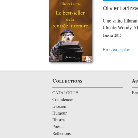
Olivier Larizz
Une satire hilaran
film de Woody Al
Janvier 2015
En savoir plus
Collections
Au
CATALOGUE
Env
Confidences
Évasion
Humour
Illustra
Poésia
Réflexions