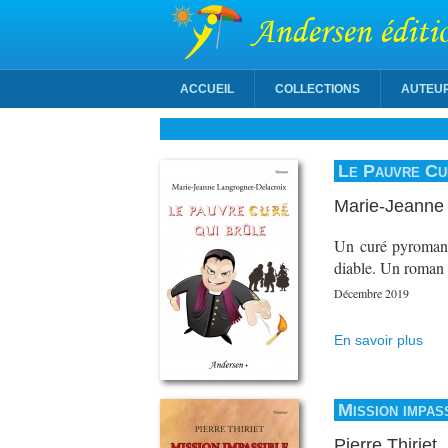
Andersen éditi
ACCUEIL
COLLECTIONS
AUTEU
Le Pauvre Cu
Marie-Jeanne 
Un curé pyromane 
diable. Un roman q
Décembre 2019
En savoir plus
Mission impas
Pierre Thiriet