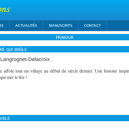
ons
RS
ACTUALITÉS
MANUSCRITS
CONTACT
Humour
ré qui brûle
Langrognet-Delacroix
affole tout un village au début du siècle dernier. Une histoire inspiré
ui met le feu !
sible