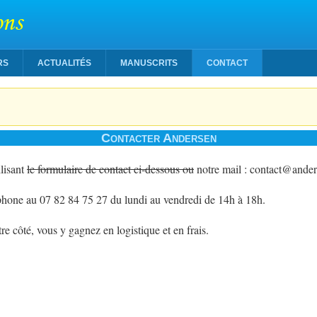
ons
RS
ACTUALITÉS
MANUSCRITS
CONTACT
Contacter Andersen
lisant
le formulaire de contact ci-dessous ou
notre mail : contact@ander
phone au 07 82 84 75 27 du lundi au vendredi de 14h à 18h.
re côté, vous y gagnez en logistique et en frais.