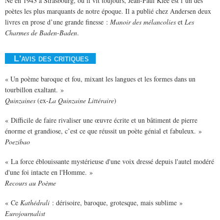
Né en 1943 à Strasbourg, où il vit toujours, Jean-Paul Klée est l’un des
poètes les plus marquants de notre époque. Il a publié chez Andersen deux
livres en prose d’une grande finesse :
Manoir des mélancolies
et
Les
Charmes de Baden-Baden
.
L'avis des critiques
« Un poème baroque et fou, mixant les langues et les formes dans un
tourbillon exaltant. »
Quinzaines
(ex-
La Quinzaine Littéraire
)
« Difficile de faire rivaliser une œuvre écrite et un bâtiment de pierre
énorme et grandiose, c’est ce que réussit un poète génial et fabuleux. »
Poezibao
« La force éblouissante mystérieuse d'une voix dressé depuis l'autel modéré
d'une foi intacte en l'Homme. »
Recours au Poème
« Ce
Kathédrali
: dérisoire, baroque, grotesque, mais sublime »
Eurojournalist